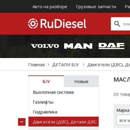
Авто на разборе
Грузовые запчасти
Ра
Главная
ДЕТАЛИ Б/У
Двигатели (ДВС), Д
МАСЛ
Б/У
Новые
Выхлопная система
30 тов
Газлифты
Марка
Гидравлика
все 
Двигатели (ДВС), Детали ДВС.