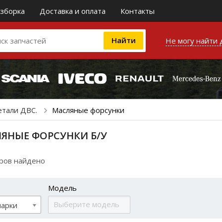
зборка
Доставка и оплата
Контакты
Не могу найти 
етали ДВС.
Масляные форсунки
ЯНЫЕ ФОРСУНКИ Б/У
аров найдено
Модель
марки