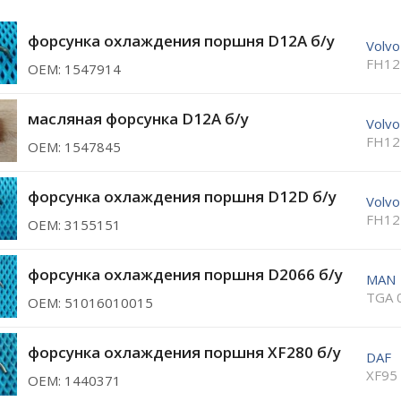
форсунка охлаждения поршня D12A б/у
Volvo
FH12
ОЕМ: 1547914
масляная форсунка D12A б/у
Volvo
FH12
ОЕМ: 1547845
форсунка охлаждения поршня D12D б/у
Volvo
FH12
ОЕМ: 3155151
форсунка охлаждения поршня D2066 б/у
MAN
TGA 
ОЕМ: 51016010015
форсунка охлаждения поршня XF280 б/у
DAF
XF95
ОЕМ: 1440371