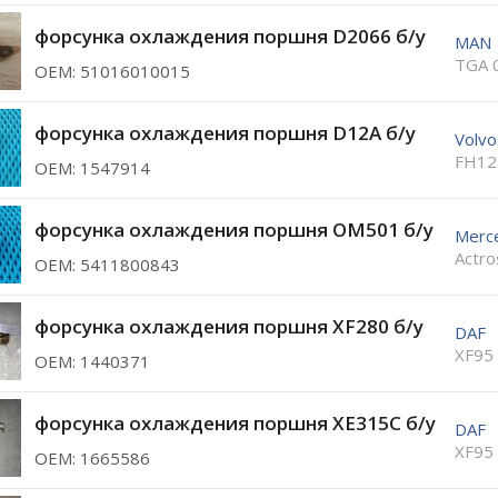
форсунка охлаждения поршня D2066 б/у
MAN
TGA 
ОЕМ: 51016010015
форсунка охлаждения поршня D12A б/у
Volvo
FH12
ОЕМ: 1547914
форсунка охлаждения поршня OM501 б/у
Merc
Actro
ОЕМ: 5411800843
форсунка охлаждения поршня XF280 б/у
DAF
XF95
ОЕМ: 1440371
форсунка охлаждения поршня XE315C б/у
DAF
XF95
ОЕМ: 1665586