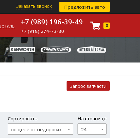
Заказать звонок
Предложить авто
+7 (989) 196-39-49
деталь
0
+7 (918) 274-73-80
Запрос запчасти
Сортировать
На странице
по цене от недорогих
24