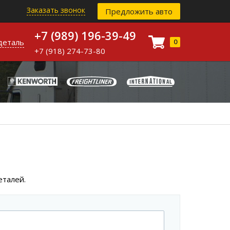
Заказать звонок
Предложить авто
+7 (989) 196-39-49
деталь
0
+7 (918) 274-73-80
еталей.