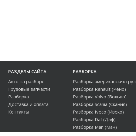
РАЗДЕЛЫ САЙТА
РАЗБОРКА
Авто на разборе
Разборка американских гру
Грузовые запчасти
Разборка Renault (Рено)
Разборка
Разборка Volvo (Вольво)
Доставка и оплата
Разборка Scania (Скания)
Контакты
Разборка Iveco (Ивеко)
Разборка Daf (Даф)
Разборка Man (Ман)
Разборка европейских груз