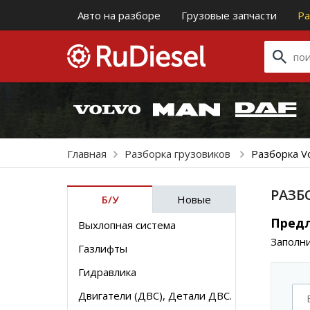
Авто на разборе
Грузовые запчасти
Ра
Главная
Разборка грузовиков
Разборка V
РАЗБ
Б/У
Новые
Предл
Выхлопная система
Заполни
Газлифты
Гидравлика
Двигатели (ДВС), Детали ДВС.