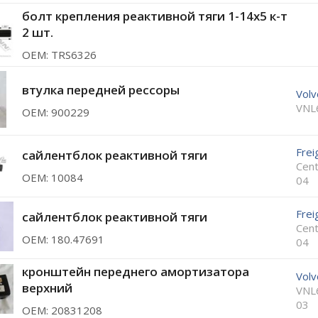
болт крепления реактивной тяги 1-14x5 к-т
2 шт.
ОЕМ: TRS6326
втулка передней рессоры
Volv
VNL
ОЕМ: 900229
Frei
сайлентблок реактивной тяги
Cent
ОЕМ: 10084
04
Frei
сайлентблок реактивной тяги
Cent
ОЕМ: 180.47691
04
кронштейн переднего амортизатора
Volv
верхний
VNL
03
ОЕМ: 20831208