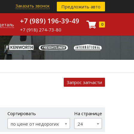
Заказать звонок
Предложить авто
+7 (989) 196-39-49
деталь
0
+7 (918) 274-73-80
Запрос запчасти
Сортировать
На странице
по цене от недорогих
24