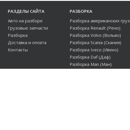
РАЗДЕЛЫ САЙТА
РАЗБОРКА
Авто на разборе
Разборка американских гру
Грузовые запчасти
Разборка Renault (Рено)
Разборка
Разборка Volvo (Вольво)
Доставка и оплата
Разборка Scania (Скания)
Контакты
Разборка Iveco (Ивеко)
Разборка Daf (Даф)
Разборка Man (Ман)
Разборка европейских груз