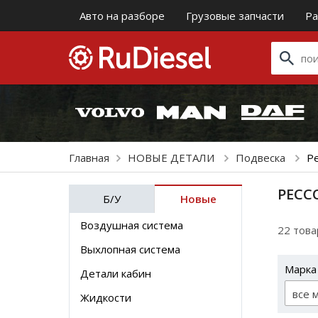
Авто на разборе
Грузовые запчасти
Ра
Главная
НОВЫЕ ДЕТАЛИ
Подвеска
Р
РЕСС
Б/У
Новые
Воздушная система
22 тов
Выхлопная система
Марка
Детали кабин
все 
Жидкости