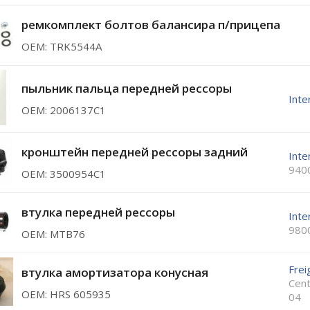
ремкомплект болтов балансира п/прицепа
ОЕМ: TRK5544A
пыльник пальца передней рессоры
Inte
ОЕМ: 2006137С1
кронштейн передней рессоры задний
Inte
940
ОЕМ: 3500954C1
втулка передней рессоры
Inte
980
ОЕМ: MTB76
Frei
втулка амортизатора конусная
Cent
ОЕМ: HRS 605935
04