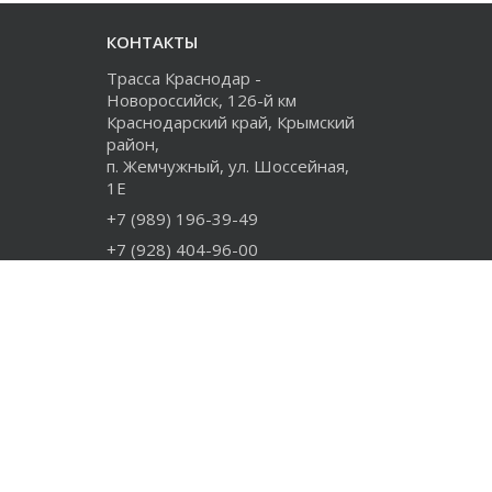
КОНТАКТЫ
Трасса Краснодар -
Новороссийск, 126-й км
Краснодарский край, Крымский
район,
п. Жемчужный, ул. Шоссейная,
1Е
+7 (989) 196-39-49
+7 (928) 404-96-00
+7 (918) 274-73-80
info@rudiesel.ru
Принимаем к оплате
© Rudiesel 2026
Все права защищены