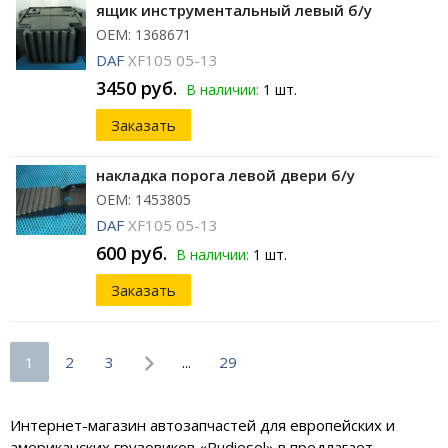
ящик инструментальный левый б/у
ОЕМ: 1368671
DAF
XF105 05-13
3450 руб.
В наличии:
1 шт.
Заказать
накладка порога левой двери б/у
ОЕМ: 1453805
DAF
XF105 05-13
600 руб.
В наличии:
1 шт.
Заказать
1
2
3
...
29
Интернет-магазин автозапчастей для европейских и
американских грузовиков «Rudiesel» в предлагает