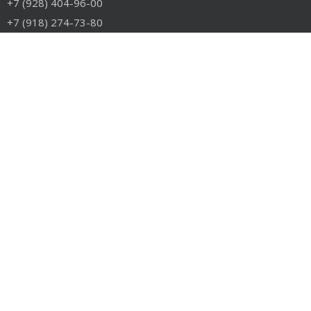
+7 (928) 404-96-00
+7 (918) 274-73-80
info@rudiesel.ru
Принимаем к оплате
РАЗДЕЛЫ САЙТА
Авто на разборе
Грузовые запчасти
Разборка
Доставка и оплата
Контакты
РАЗБОРКА
Разборка американских грузовиков