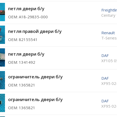
петля двери б/у
Freightli
Century
ОЕМ: A18-29835-000
петля правой двери б/у
Renault
T-Series
ОЕМ: 82155541
петля двери б/у
DAF
XF105 0
ОЕМ: 1341492
ограничитель двери б/у
DAF
XF95 02
ОЕМ: 1365821
ограничитель двери б/у
DAF
XF95 02
ОЕМ: 1365821