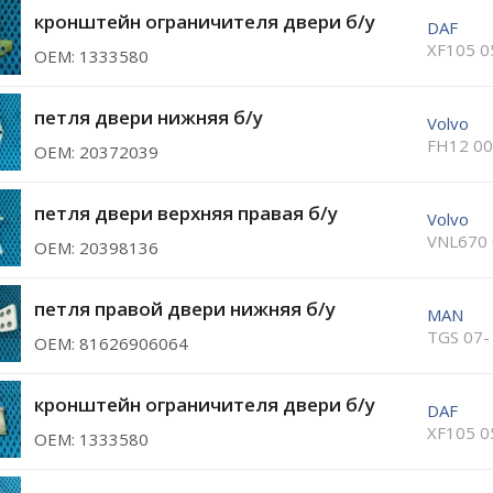
кронштейн ограничителя двери б/у
DAF
XF105 0
ОЕМ: 1333580
петля двери нижняя б/у
Volvo
FH12 00
ОЕМ: 20372039
петля двери верхняя правая б/у
Volvo
VNL670 
ОЕМ: 20398136
петля правой двери нижняя б/у
MAN
TGS 07-
ОЕМ: 81626906064
кронштейн ограничителя двери б/у
DAF
XF105 0
ОЕМ: 1333580