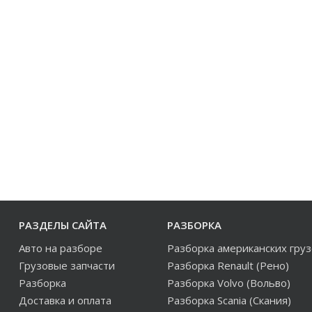
РАЗДЕЛЫ САЙТА
РАЗБОРКА
Авто на разборе
Разборка американских гру
Грузовые запчасти
Разборка Renault (Рено)
Разборка
Разборка Volvo (Вольво)
Доставка и оплата
Разборка Scania (Скания)