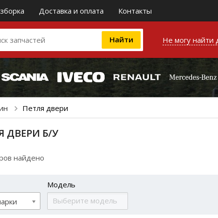
зборка
Доставка и оплата
Контакты
Не могу найти 
бин
Петля двери
Я ДВЕРИ Б/У
аров найдено
Модель
марки