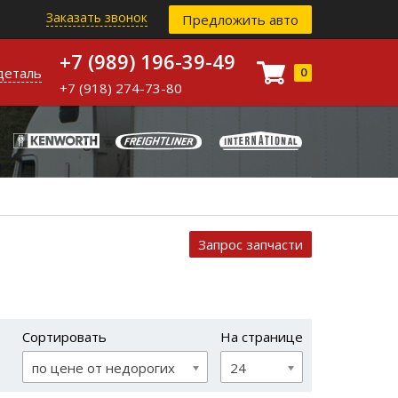
Заказать звонок
Предложить авто
+7 (989) 196-39-49
деталь
0
+7 (918) 274-73-80
Запрос запчасти
Сортировать
На странице
по цене от недорогих
24