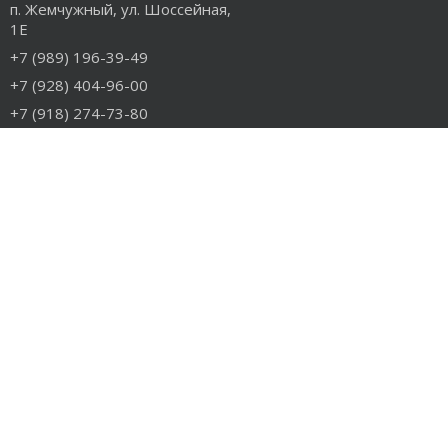
п. Жемчужный, ул. Шоссейная,
1Е
+7 (989) 196-39-49
+7 (928) 404-96-00
+7 (918) 274-73-80
info@rudiesel.ru
Принимаем к оплате
РАЗДЕЛЫ САЙТА
Авто на разборе
Грузовые запчасти
Разборка
Доставка и оплата
Контакты