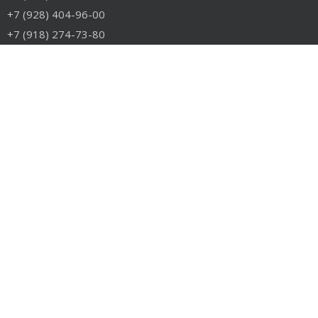
+7 (928) 404-96-00
+7 (918) 274-73-80
info@rudiesel.ru
Принимаем к оплате
РАЗДЕЛЫ САЙТА
Авто на разборе
Грузовые запчасти
Разборка
Доставка и оплата
Контакты
РАЗБОРКА
Разборка американских грузовиков