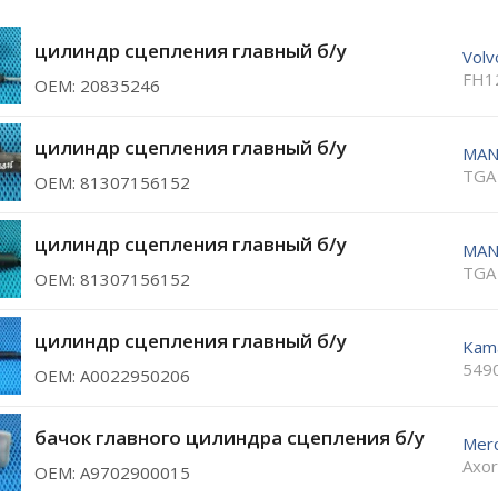
цилиндр сцепления главный б/у
Volv
FH1
ОЕМ: 20835246
цилиндр сцепления главный б/у
MA
TGA
ОЕМ: 81307156152
цилиндр сцепления главный б/у
MA
TGA
ОЕМ: 81307156152
цилиндр сцепления главный б/у
Kam
549
ОЕМ: A0022950206
бачок главного цилиндра сцепления б/у
Mer
Axor
ОЕМ: A9702900015