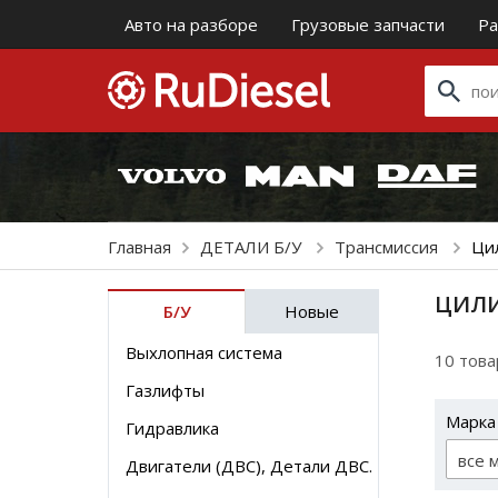
Авто на разборе
Грузовые запчасти
Ра
Главная
ДЕТАЛИ Б/У
Трансмиссия
Ци
ЦИЛИ
Б/У
Новые
Выхлопная система
10 тов
Газлифты
Марка
Гидравлика
все 
Двигатели (ДВС), Детали ДВС.