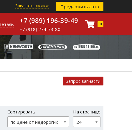
Заказать звонок
Предложить авто
+7 (989) 196-39-49
деталь
0
+7 (918) 274-73-80
Запрос запчасти
Сортировать
На странице
по цене от недорогих
24