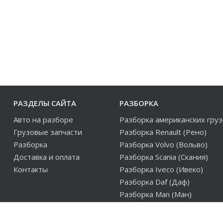
РАЗДЕЛЫ САЙТА
РАЗБОРКА
Авто на разборе
Разборка американских гру
Грузовые запчасти
Разборка Renault (Рено)
Разборка
Разборка Volvo (Вольво)
Доставка и оплата
Разборка Scania (Скания)
Контакты
Разборка Iveco (Ивеко)
Разборка Daf (Даф)
Разборка Man (Ман)
Разборка европейских груз