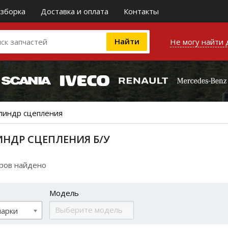
зборка
Доставка и оплата
Контакты
Не могу найти 
линдр сцепления
НДР СЦЕПЛЕНИЯ Б/У
аров найдено
Модель
марки