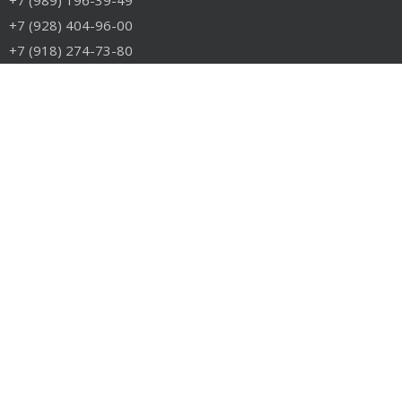
+7 (989) 196-39-49
+7 (928) 404-96-00
+7 (918) 274-73-80
info@rudiesel.ru
Принимаем к оплате
РАЗДЕЛЫ САЙТА
Авто на разборе
Грузовые запчасти
Разборка
Доставка и оплата
Контакты
РАЗБОРКА
Разборка американских грузовиков