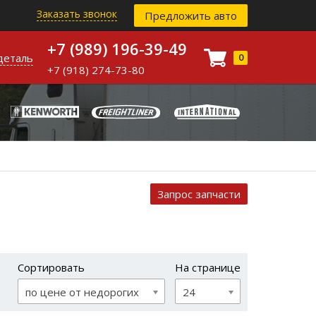
Заказать звонок
Предложить авто
+7 (989) 196-39-49
деталь
0
+7 (918) 274-73-80
Запрос запчасти
Сортировать
На странице
по цене от недорогих
24