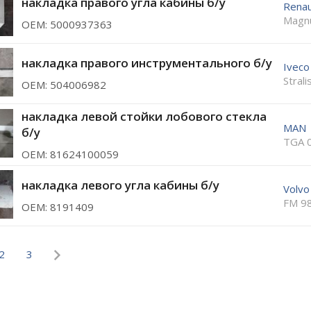
накладка правого угла кабины б/у
Renau
Magn
ОЕМ: 5000937363
накладка правого инструментального б/у
Iveco
Stral
ОЕМ: 504006982
накладка левой стойки лобового стекла
MAN
б/у
TGA 
ОЕМ: 81624100059
накладка левого угла кабины б/у
Volvo
FM 9
ОЕМ: 8191409
2
3