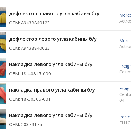
дефлектор правого угла кабины б/у
Merc
Actro
ОЕМ: A9438840123
дефлектор левого угла кабины б/у
Merc
Actro
ОЕМ: A9438840023
накладка левого угла кабины б/у
Freigh
Colum
ОЕМ: 18-40815-000
Freigh
накладка правого угла кабины б/у
Centu
ОЕМ: 18-30305-001
04
накладка левого угла кабины б/у
Volvo
FH12
ОЕМ: 20379175