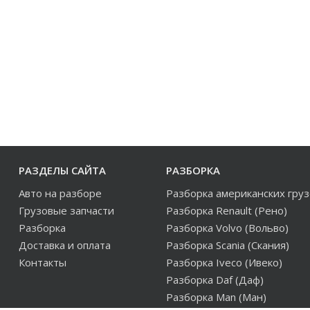
РАЗДЕЛЫ САЙТА
РАЗБОРКА
Авто на разборе
Разборка американских гру
Грузовые запчасти
Разборка Renault (Рено)
Разборка
Разборка Volvo (Вольво)
Доставка и оплата
Разборка Scania (Скания)
Контакты
Разборка Iveco (Ивеко)
Разборка Daf (Даф)
Разборка Man (Ман)