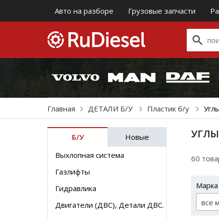
Авто на разборе
Грузовые запчасти
Ра
Главная
ДЕТАЛИ Б/У
Пластик б/у
Угл
УГЛЫ
Б/У
Новые
Выхлопная система
60 тов
Газлифты
Марка
Гидравлика
все 
Двигатели (ДВС), Детали ДВС.