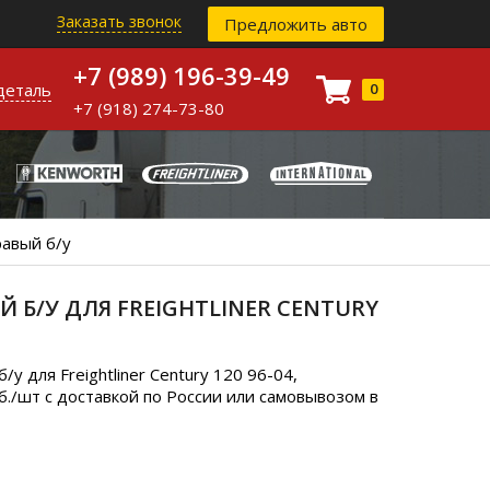
Заказать звонок
Предложить авто
+7 (989) 196-39-49
деталь
0
+7 (918) 274-73-80
авый б/у
Б/У ДЛЯ FREIGHTLINER CENTURY
 для Freightliner Century 120 96-04,
./шт с доставкой по России или самовывозом в