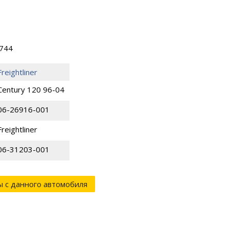
0744
Freightliner
Century 120 96-04
06-26916-001
Freightliner
06-31203-001
ы с данного автомобиля