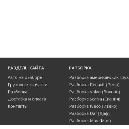
РАЗДЕЛЫ САЙТА
РАЗБОРКА
Авто на разборе
Разборка американских гру
Грузовые запчасти
Разборка Renault (Рено)
Разборка
Разборка Volvo (Вольво)
Доставка и оплата
Разборка Scania (Скания)
Контакты
Разборка Iveco (Ивеко)
Разборка Daf (Даф)
Разборка Man (Ман)
Разборка европейских груз