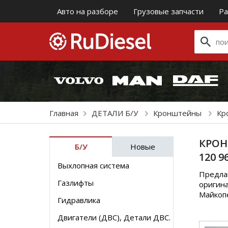
Авто на разборе
Грузовые запчасти
Ра
Главная
ДЕТАЛИ Б/У
Кронштейны
Кр
КРОН
Б/У
Новые
120 9
Выхлопная система
Предлаг
Газлифты
оригина
Майкоп
Гидравлика
Двигатели (ДВС), Детали ДВС.