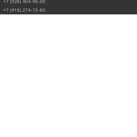
+7 (928) 404-96-00
+7 (918) 274-73-80
info@rudiesel.ru
Принимаем к оплате
РАЗДЕЛЫ САЙТА
Авто на разборе
Грузовые запчасти
Разборка
Доставка и оплата
Контакты
РАЗБОРКА
Разборка американских грузовиков