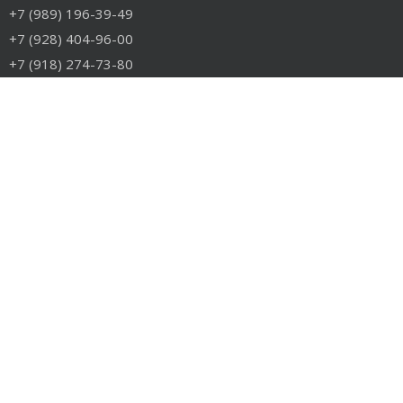
+7 (989) 196-39-49
+7 (928) 404-96-00
+7 (918) 274-73-80
info@rudiesel.ru
Принимаем к оплате
РАЗДЕЛЫ САЙТА
Авто на разборе
Грузовые запчасти
Разборка
Доставка и оплата
Контакты
РАЗБОРКА